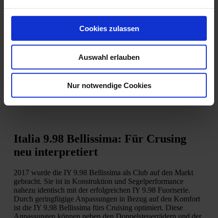
Cookies zulassen
Auswahl erlauben
Nur notwendige Cookies
Italia 9.98 Bellissima: Für Crusing
neu interpretiert
2017 wurde die IY 9.98 Bellissima als Club auf den Markt
gebracht. Sie ist in Konstruktion und Segelperformance
nahezu identisch mit der erfolgreichen IY 9.98 Fuoriserie.
Durch geringfügige Anpassungen in Bezug auf den Komfort
ist die IY 9.98 Bellissima fürs Cruising optimiert. Diese
Anpassungen können neben den Doppelsteuerrädern und der