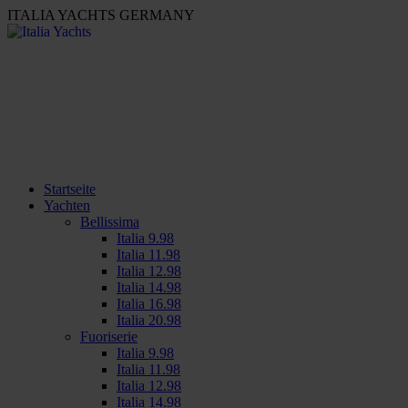
ITALIA YACHTS GERMANY
Startseite
Yachten
Bellissima
Italia 9.98
Italia 11.98
Italia 12.98
Italia 14.98
Italia 16.98
Italia 20.98
Fuoriserie
Italia 9.98
Italia 11.98
Italia 12.98
Italia 14.98