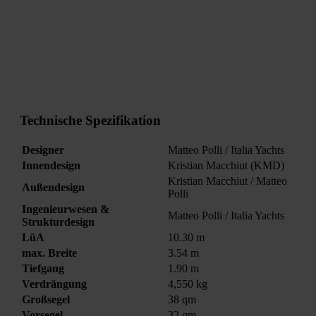
Technische Spezifikation
Designer
Matteo Polli / Italia Yachts
Innendesign
Kristian Macchiut (KMD)
Kristian Macchiut / Matteo
Außendesign
Polli
Ingenieurwesen &
Matteo Polli / Italia Yachts
Strukturdesign
LüA
10.30 m
max. Breite
3.54 m
Tiefgang
1.90 m
Verdrängung
4,550 kg
Großsegel
38 qm
Vorsegel
32 qm