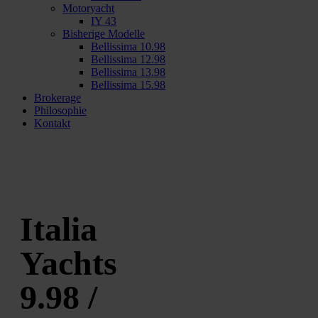
Motoryacht
IY 43
Bisherige Modelle
Bellissima 10.98
Bellissima 12.98
Bellissima 13.98
Bellissima 15.98
Brokerage
Philosophie
Kontakt
Italia
Yachts
9.98 /