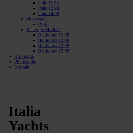
Italia 11.98
Italia 12.98
Italia 14.98
Motoryacht
IY 43
Bisherige Modelle
Bellissima 10.98
Bellissima 12.98
Bellissima 13.98
Bellissima 15.98
Brokerage
Philosophie
Kontakt
Italia
Yachts