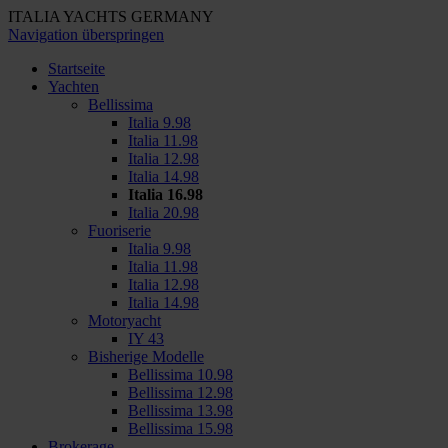
ITALIA YACHTS GERMANY
Navigation überspringen
Startseite
Yachten
Bellissima
Italia 9.98
Italia 11.98
Italia 12.98
Italia 14.98
Italia 16.98
Italia 20.98
Fuoriserie
Italia 9.98
Italia 11.98
Italia 12.98
Italia 14.98
Motoryacht
IY 43
Bisherige Modelle
Bellissima 10.98
Bellissima 12.98
Bellissima 13.98
Bellissima 15.98
Brokerage